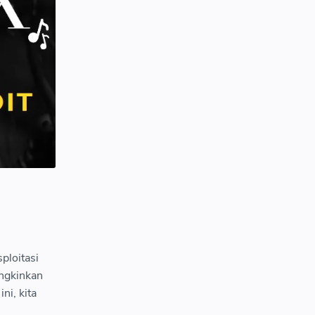
Hatimu Akan Tenang Saat Kamu
Ikhlas Menerima Takdir
Filsafat
Pikiran
September 10, 2025
2
ploitasi
ngkinkan
ni, kita