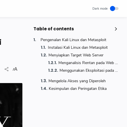
Table of contents
Postingan Populer
Pengenalan Kali Linux dan Metasploit
i
Bahagia Menurut Epikurus:
Instalasi Kali Linux dan Metasploit
Sederhana tapi Dalam
Menyiapkan Target Web Server
Pikiran
Menganalisis Rentan pada Web Server
September 08, 2025
0
Menggunakan Eksploitasi pada Web Server
Cara Setting Keyboard Rexus
Dengan Mudah
Mengelola Akses yang Diperoleh
keyboard
rexus
Kesimpulan dan Peringatan Etika
November 28, 2022
0
Wisata Bojonegoro Dekat Stasiun:
Panduan Lengkap untuk Liburan
Praktis dan Hemat Waktu
Wisata
Desember 04, 2025
0