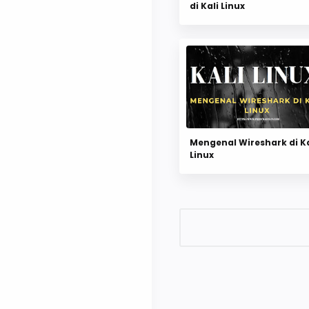
di Kali Linux
Mengenal Wireshark di Ka
Linux
Posting Komentar