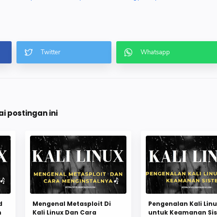
 postingan ini
d
Mengenal Metasploit Di
Pengenalan Kali Lin
m
Kali Linux Dan Cara
untuk Keamanan Si