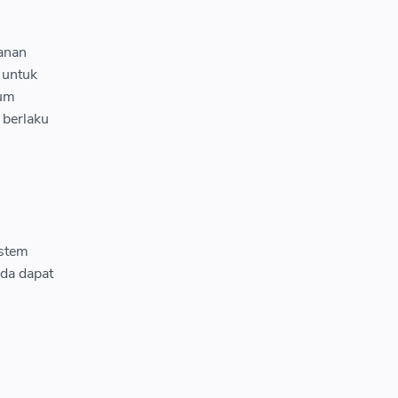
tanan
 untuk
lum
 berlaku
istem
nda dapat