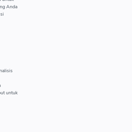
ang Anda
si
alisis
n
but untuk