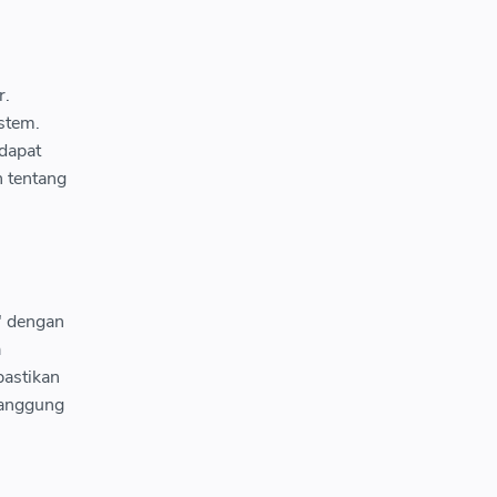
r.
stem.
dapat
 tentang
" dengan
a
pastikan
tanggung