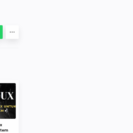
ux
stem