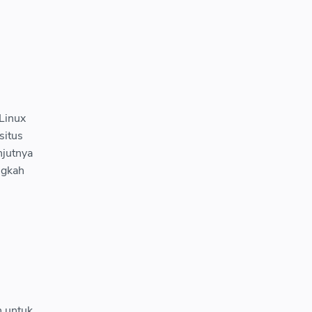
 Linux
situs
njutnya
ngkah
h untuk