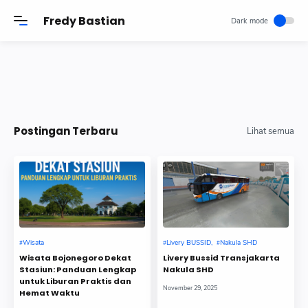
-->
Fredy Bastian
Postingan Terbaru
Lihat semua
Wisata
Livery BUSSID
Nakula SHD
Wisata Bojonegoro Dekat
Livery Bussid Transjakarta
Stasiun: Panduan Lengkap
Nakula SHD
untuk Liburan Praktis dan
November 29, 2025
Hemat Waktu