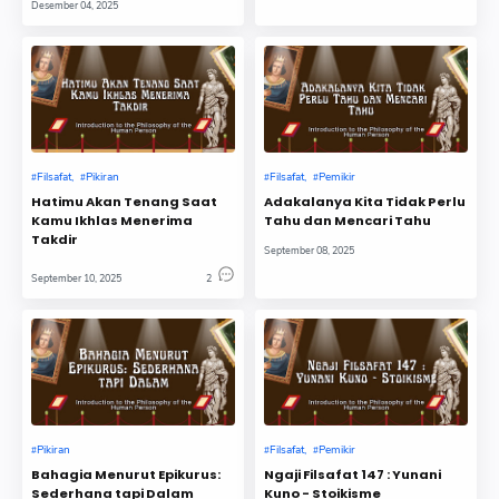
Desember 04, 2025
Filsafat
Pikiran
Filsafat
Pemikir
Hatimu Akan Tenang Saat
Adakalanya Kita Tidak Perlu
Kamu Ikhlas Menerima
Tahu dan Mencari Tahu
Takdir
September 08, 2025
September 10, 2025
2
Pikiran
Filsafat
Pemikir
Bahagia Menurut Epikurus:
Ngaji Filsafat 147 : Yunani
Sederhana tapi Dalam
Kuno - Stoikisme