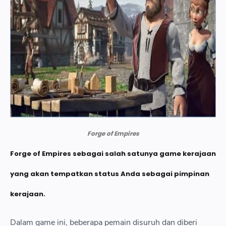
Anda harus berperang dengan pasukan iblis dan
mengembalikan kembali rumah Anda.
">15 Land of Empires Immortal table align center cellpadding 0 cell
googleusercontent com img b R29vZ2xl AVvXsEjHvIeaIC
Rf3pImxsIcX4HrTuPparUjcxV5VzcvCWgPfIiruRrJy8IbbhkmjOq
WPIiC s1041 15 png style margin left auto margin right auto img
img b R29vZ2xl AVvXsEjHvIeaIC
Rf3pImxsIcX4HrTuPparUjcxV5VzcvCWgPfIiruRrJy8IbbhkmjOq
WPIiC w640 h360 rw 15 png title Land of Empires Immortal width 64
style font weight normal span style font size small Kota Anda 
Forge of Empires
Forge of Empires sebagai salah satunya game kerajaan
yang akan tempatkan status Anda sebagai pimpinan
kerajaan.
Dalam game ini, beberapa pemain disuruh dan diberi