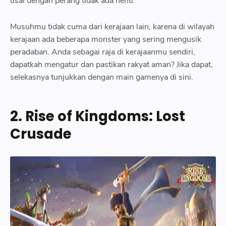
usai dengan perang tidak ada henti.
Musuhmu tidak cuma dari kerajaan lain, karena di wilayah
kerajaan ada beberapa monster yang sering mengusik
peradaban. Anda sebagai raja di kerajaanmu sendiri,
dapatkah mengatur dan pastikan rakyat aman? Jika dapat,
selekasnya tunjukkan dengan main gamenya di sini.
March of Empires
Game yang satu ini mirip-mirip langkah permainannya dengan
2. Rise of Kingdoms: Lost
Game of Warriors. Di game ini, Anda akan disuruh untuk pilih
Crusade
fraksi kerajaan yang ingin Anda kontrol. Terdaftar ada 3 fraksi
yang dapat Anda tentukan yaitu Highland King, Northern Tsar,
.
atau Desert Sultan
">9 March of Empires table align center cellpadding 0 cellspacing
class tr caption container style margin left auto margin right auto
tbody tr td style text align center a href https blogger
googleusercontent com img b R29vZ2xl AVvXsEgDYa3qcJ
GraBDpfMj0yHNlGBn6KgbIxXFgpnf6buo0XdNgANadjWvbEKzP