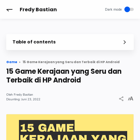
-->
Fredy Bastian
Table of contents
1 Lords Mobile
2 Rise of Kingdoms Lost Crusade
15 Game Kerajaan yang Seru dan Terbaik di HP Android
Game
15 Game Kerajaan yang Seru dan
3 Game of Sultans
Terbaik di HP Android
4 Empire Four Kingdoms
5 DomiNations
Fredy Bastian
Juni 23, 2022