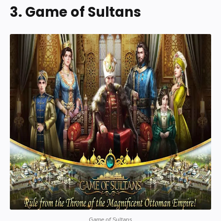
3. Game of Sultans
War and Order
Bila Anda ingin mainkan game bertopik kerajaan yang seru,
karena itu Anda dapat unduh game War and Order. Di game ini
bukan sekedar berperang menantang lawan, Anda akan dititah
untuk lakukan up-grade untuk semua kepentingan kerajaan,
dimulai dari bangunannya s/d beberapa soldier yang Anda
.
punyai
">10 War and Order table align center cellpadding 0 cellspacing 0 
Game of Sultans