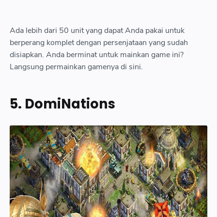
Ada lebih dari 50 unit yang dapat Anda pakai untuk
berperang komplet dengan persenjataan yang sudah
disiapkan. Anda berminat untuk mainkan game ini?
Langsung permainkan gamenya di sini.
5. DomiNations
Kingdom of HF
Seterusnya, ada Kingdoms of HF: Kingdom game. Game ini
berisi pertarungan real-time yang mengikutsertakan Anda
dengan juta-an pemain lain lewat cara online.
">14 Kingdoms of HF Kingdom game table align center cellpaddin