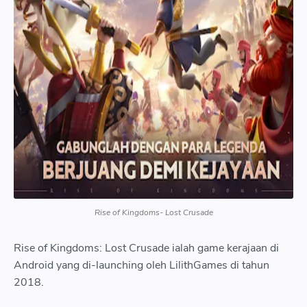
iWUyJi0cAOAyxjninzPtidERtlE3djY06RV6cdIKOa
RY7xj4jTwzwP7nDc8XhrjAnHubY9 7kgJYIQmMNr4D1RPSohU
s8jyDOyBOUkp25AGiXtV2YlCt6 s1414 9 png style margin left au
margin right auto img alt March of Empires border 0 data original
height 778 data original width 1414 height 352 src https blogger
googleusercontent com img b R29vZ2xl AVvXsEgDYa3qcJ
GraBDpfMj0yHNlGBn6KgbIxXFgpnf6buo0XdNgANadjWvbEKzP
iWUyJi0cAOAyxjninzPtidERtlE3djY06RV6cdIKOa
RY7xj4jTwzwP7nDc8XhrjAnHubY9 7kgJYIQmMNr4D1RPSohU
s8jyDOyBOUkp25AGiXtV2YlCt6 w640 h352 rw 9 png title March
Empires width 640 a td tr tr td class tr caption style text align ce
span style text align left March of Empires span td tr tbody table 
Rise of Kingdoms- Lost Crusade
span style font weight normal span style font size small Game y
satu ini mirip mirip langkah permainannya dengan Game of Warri
Rise of Kingdoms: Lost Crusade ialah game kerajaan di
Di game ini Anda akan disuruh untuk pilih fraksi kerajaan yang ing
Android yang di-launching oleh LilithGames di tahun
2018.
Anda kontrol Terdaftar ada 3 fraksi yang dapat Anda tentukan yai
Highland King Northern Tsar atau Desert Sultan span span div