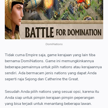
class tr caption container style margin left auto margin right auto 
text align center a href https blogger googleusercontent com im
AVvXsEiJ5Gb3uPLVmD RPSZ9LZT M1
ld5FZBTwi112FHw5f9nef8suAGK5OXLj6xlyqXSwKuZnjAEZq9
pSBSpVEsH4QOzjXaZvrHbXsDtEUofSNTIKj6RLnNMqrqztmC2
4rtEFRrpXDmyeaDR7sCclbq nciuY 6og8CJNiYdxye s1440 14 png s
auto margin right auto img alt Kingdom of HF border 0 data origi
DomiNations
original width 1440 height 270 src https blogger googleusercon
R29vZ2xl AVvXsEiJ5Gb3uPLVmD RPSZ9LZT M1
Tidak cuma Empire saja, game kerajaan yang lain tiba
ld5FZBTwi112FHw5f9nef8suAGK5OXLj6xlyqXSwKuZnjAEZq9
bernama DomiNations. Game ini memungkinkannya
pSBSpVEsH4QOzjXaZvrHbXsDtEUofSNTIKj6RLnNMqrqztmC2
beberapa pemainnya untuk pilih nations atau kerajaannya
4rtEFRrpXDmyeaDR7sCclbq nciuY 6og8CJNiYdxye w640 h270 rw 
sendiri. Ada bermacam jenis nations yang dapat Anda
Kingdom of HF width 640 a td tr tr td class tr caption style text 
seperti raja Sejong dan Catherine the Great.
style text align left Kingdom of HF span td tr tbody table div spa
normal span style font size small Seterusnya ada Kingdoms of
Sesudah Anda pilih nations yang sesuai opsi, karena itu
Game ini berisi pertarungan real time yang mengikutsertakan An
Anda siap untuk pimpin kerajaan pimpin peperangan
pemain lain lewat cara online span span div
yang bisa terjadi untuk menantang beberapa lawan.