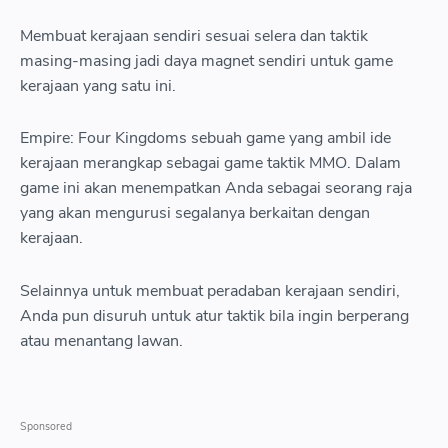
.
berteman
">12 Infinity Kingdom table align center cellpadding 0 cellspacing 
Membuat kerajaan sendiri sesuai selera dan taktik
margin left auto margin right auto tbody tr td style text align cen
masing-masing jadi daya magnet sendiri untuk game
googleusercontent com img b R29vZ2xl AVvXsEgUfD5fBWy0
kerajaan yang satu ini.
ZhnWy1OAIz3W cvqiVTOScyi OT DnozOeRH QDCvmt1JcDg
AyjHePS7VFkdV1CAq67WJ75G5vxGIiOyx3IuydNpDamJD8OPG2J
Empire: Four Kingdoms sebuah game yang ambil ide
s1046 12 png style margin left auto margin right auto img alt Inf
kerajaan merangkap sebagai game taktik MMO. Dalam
height 579 data original width 1046 height 354 src https blogg
game ini akan menempatkan Anda sebagai seorang raja
R29vZ2xl AVvXsEgUfD5fBWy0u7LPaQxAzigWAb65pfgJUG5zQ
yang akan mengurusi segalanya berkaitan dengan
OT DnozOeRH QDCvmt1JcDgBV3OR WyoMCTgFysACw
kerajaan.
AyjHePS7VFkdV1CAq67WJ75G5vxGIiOyx3IuydNpDamJD8OPG2J
w640 h354 rw 12 png title Infinity Kingdom width 640 a td tr tr td
Selainnya untuk membuat peradaban kerajaan sendiri,
center span style text align left Infinity Kingdom span td tr tbody
Anda pun disuruh untuk atur taktik bila ingin berperang
atau menantang lawan.
normal span style font size small Infinity Kingdom memungkin
kerajaan yang besar dan luar biasa Game bikinan developer Sing
grafis yang cukup menganakemaskan mata dan kontrol permaina
13 Elvenar Fantasy Kingdom