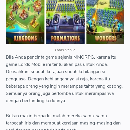
h478 rw 6 png title Forge of Empires width 640 a td tr tr td
class tr caption style text align center span style text align left
Forge of Empires span td tr tbody table div span style font size
small font weight normal Forge of Empires sebagai salah
satunya game kerajaan yang akan tempatkan status Anda
sebagai pimpinan kerajaan span div
7 Grow Empire Rome
Lords Mobile
Bila Anda pencinta game sejenis MMORPG, karena itu
8 Rise of Empires Ice and Fire
game Lords Mobile ini tentu akan pas untuk Anda.
Dikisahkan, sebuah kerajaan sudah kehilangan si
penguasa. Dengan kehilangannya si raja, karena itu
beberapa orang yang ingin merampas tahta yang kosong.
Semuanya orang juga berlomba untuk merampasnya
dengan bertanding keduanya.
Bukan makin berpadu, malah mereka sama-sama
terpecah iris dan membuat kerajaan masing-masing dan