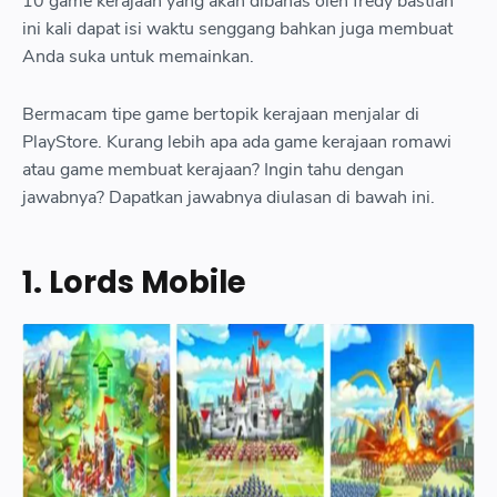
10 game kerajaan yang akan dibahas oleh fredy bastian
">6 Forge of Empires table align center cellpadding 0 cellspacing
ini kali dapat isi waktu senggang bahkan juga membuat
0 class tr caption container style margin left auto margin right
Anda suka untuk memainkan.
auto tbody tr td style text align center a href https blogger
googleusercontent com img b R29vZ2xl
Bermacam tipe game bertopik kerajaan menjalar di
AVvXsEi3VJg6xl8MBB0uHR 3rSQVWawmMtc3
PlayStore. Kurang lebih apa ada game kerajaan romawi
gnibckWYAfCQJ
atau game membuat kerajaan? Ingin tahu dengan
jawabnya? Dapatkan jawabnya diulasan di bawah ini.
zxPyjKczIqb2B1RobU1XbvsKpRCbcNeMaR6mEpLQLUXpI88zTY
63gGZPryo1fymWGfxfMSfaYNYy4ojM70hC7HUw8e7lIgq SU
OQhmjDIw7AELbK8rlMzQIbbRVDQQ 8MHk3bEv763O s1040 6
1. Lords Mobile
png style margin left auto margin right auto img alt Forge of
Empires border 0 data original height 778 data original width
1040 height 478 src https blogger googleusercontent com img b
R29vZ2xl AVvXsEi3VJg6xl8MBB0uHR 3rSQVWawmMtc3
gnibckWYAfCQJ
zxPyjKczIqb2B1RobU1XbvsKpRCbcNeMaR6mEpLQLUXpI88zTY
63gGZPryo1fymWGfxfMSfaYNYy4ojM70hC7HUw8e7lIgq SU
OQhmjDIw7AELbK8rlMzQIbbRVDQQ 8MHk3bEv763O w640