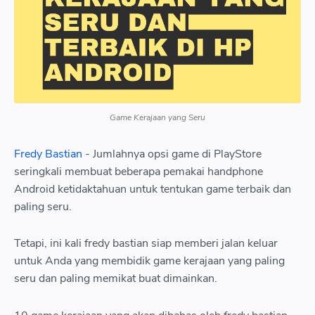
Game Kerajaan yang Seru
Fredy Bastian
- Jumlahnya opsi game di PlayStore
seringkali membuat beberapa pemakai handphone
Android ketidaktahuan untuk tentukan game terbaik dan
paling seru.
Tetapi, ini kali fredy bastian siap memberi jalan keluar
untuk Anda yang membidik game kerajaan yang paling
Forge of Empires
seru dan paling memikat buat dimainkan.
Forge of Empires sebagai salah satunya game kerajaan yang
akan tempatkan status Anda sebagai pimpinan kerajaan.