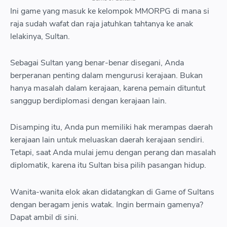
Ini game yang masuk ke kelompok MMORPG di mana si
tbody tr td style text align center a href https blogger goog
raja sudah wafat dan raja jatuhkan tahtanya ke anak
0r0zDe4cHhXuAt89jbHvfyNq0cWBdPxHzVPWfwHc8bdMtYfClI
lelakinya, Sultan.
qKeXZoFZX8Wk0YEZpGBi3dzYgd97NiNk5CTi0DvgnZvegNMKhKd
OJkG s878 10 png style margin left auto margin right auto img al
Sebagai Sultan yang benar-benar disegani, Anda
502 height 640 src https blogger googleusercontent com img
berperanan penting dalam mengurusi kerajaan. Bukan
0r0zDe4cHhXuAt89jbHvfyNq0cWBdPxHzVPWfwHc8bdMtYfClI
hanya masalah dalam kerajaan, karena pemain dituntut
qKeXZoFZX8Wk0YEZpGBi3dzYgd97NiNk5CTi0DvgnZvegNMKhKd
sanggup berdiplomasi dengan kerajaan lain.
OJkG w366 h640 rw 10 png title War and Order width 366 a td tr tr 
War and Order span td tr tbody table div span style font weight 
Disamping itu, Anda pun memiliki hak merampas daerah
bertopik kerajaan yang seru karena itu Anda dapat unduh game 
kerajaan lain untuk meluaskan daerah kerajaan sendiri.
Anda akan dititah untuk lakukan up grade untuk semua kepenting
Tetapi, saat Anda mulai jemu dengan perang dan masalah
punyai span span div
diplomatik, karena itu Sultan bisa pilih pasangan hidup.
11 Clash of Empire Empire Age
Wanita-wanita elok akan didatangkan di Game of Sultans
dengan beragam jenis watak. Ingin bermain gamenya?
Dapat ambil di sini.