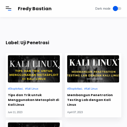
-->
Fredy Bastian
Label:
Uji Penetrasi
Eksploitasi
Kali Linux
Eksploitasi
Kali Linux
Tips dan Trik untuk
Membangun Penetration
Menggunakan Metasploit di
Testing Lab dengan Kali
Kali Linux
Linux
Juni 11, 2023
April 07, 2023